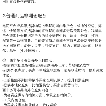
用闲置设备创造效益。
2.
普通商品非洲仓服务
电商平台或
卖家
把货物运送至我司国内集货仓，或通过空运、海
运、快递等方式把货物前置到我司
非洲多哥洛美
海外仓。我司集
货仓或海外仓根据
发货方的
指令进行中转、调拔、分拣、打包、
配送等一系列服务。
目前普通商品非洲仓支持从多哥洛美转运派
送的国家有：多哥，贝宁，科特迪瓦，加纳，布基纳法索，尼日
尔，马里
（七个国家）。
①
西非多哥洛美
海外仓利益点：
-
提前将大批量货物空运
/海运到海外仓库：节省物流成本
。
-
到海外仓库后，买家下单后立即发货：缩短物流时间，提升买家
体验
。
-
以前接触不到的零散小买家也可以做了，提升利润空间
。
-
提供本地化服务，比如退换货，买家自提货等等
。
西非多哥洛美
海外仓服务内容：
-
为会员提供专有物流
方案
，拿到超低物流价
。
-
30天内免仓租
。
-
为买家提供本地化服务
，代收货款。