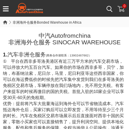
0
非洲海外仓服务Bonded Warehouse in Africa
中汽
Autofromchina
非洲海外仓服务
SINOCAR WAREHOUSE
1.
汽车非洲仓服务
(商务合作请联系：13902467662）
①
平台在西非多哥洛美港区有近三万平方米的汽车交易市场，
可以停放大约五百台汽车。如果你的市场在西非多哥，贝宁，加
纳，布基纳法索，尼日尔，马里，尼日利亚等这些西非国家，你
可以在海运费低价的时候先把汽车集中发货到我们在多哥洛美的
免税区交易市场，车辆停放在我们场地内，先不用交关税。有客
户来提车的时候再缴目的国的关税。首批入驻的
10家企业可以享
受30天-60天的免租期。
优势：提前将汽车大批量海运到海外仓可以节省物流成本。汽车
抵达海外仓后，买家订购后可以立即发货，不用等待至少三个月
的时长。汽车在免税区交易市场展示后后直接面对西非十国的买
家，零散小买家也可以直接销售了，提升利润空间。提供本地化
服务，配件和售后服务的保障。全程当地华人公司操作，沟通无